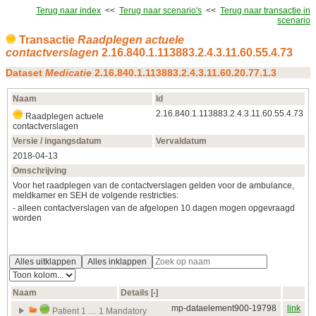
Terug naar index
<<
Terug naar scenario's
<<
Terug naar transactie in
scenario
Transactie
Raadplegen actuele
contactverslagen
2.16.840.1.113883.2.4.3.11.60.55.4.73
Dataset
Medicatie
2.16.840.1.113883.2.4.3.11.60.20.77.1.3
Naam
Id
2.16.840.1.113883.2.4.3.11.60.55.4.73
Raadplegen actuele
contactverslagen
Versie / ingangsdatum
Vervaldatum
2018‑04‑13
Omschrijving
Voor het raadplegen van de contactverslagen gelden voor de ambulance,
meldkamer en SEH de volgende restricties:
- alleen contactverslagen van de afgelopen 10 dagen mogen opgevraagd
worden
Alles uitklappen
Alles inklappen
Naam
Details
[‑]
mp-dataelement900-19798
link
Patient 1 … 1 Mandatory