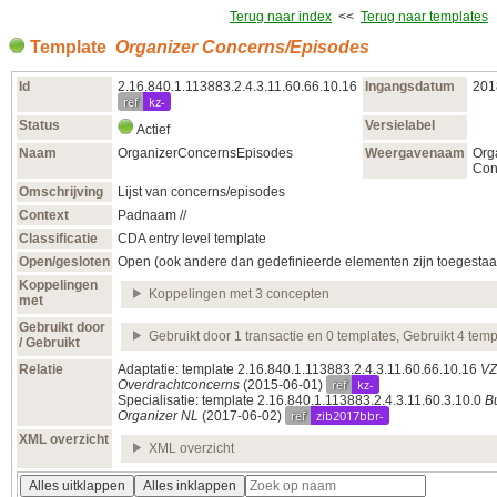
Terug naar index
<<
Terug naar templates
Template
Organizer Concerns/Episodes
Id
2.16.840.1.113883.2.4.3.11.60.66.10.16
Ingangsdatum
201
ref
kz-
Status
Versielabel
Actief
Naam
OrganizerConcernsEpisodes
Weergavenaam
Org
Con
Omschrijving
Lijst van concerns/episodes
Context
Padnaam //
Classificatie
CDA entry level template
Open/gesloten
Open (ook andere dan gedefinieerde elementen zijn toegestaa
Koppelingen
Koppelingen met 3 concepten
met
Gebruikt door
Gebruikt door 1 transactie en 0 templates, Gebruikt 4 temp
/ Gebruikt
Relatie
Adaptatie: template 2.16.840.1.113883.2.4.3.11.60.66.10.16
VZ
ref
kz-
Overdrachtconcerns
(2015‑06‑01)
Specialisatie: template 2.16.840.1.113883.2.4.3.11.60.3.10.0
B
ref
zib2017bbr-
Organizer NL
(2017‑06‑02)
XML overzicht
XML overzicht
Alles uitklappen
Alles inklappen