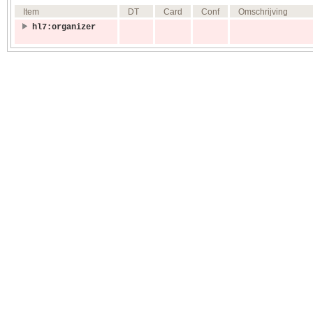
Item
DT
Card
Conf
Omschrijving
hl7:organizer