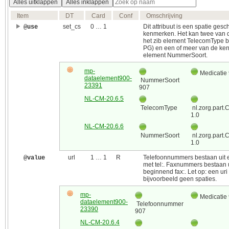
Alles uitklappen
Alles inklappen
Item
DT
Card
Conf
Omschrijving
set_cs
0 … 1
Dit attribuut is een spatie gesc
@use
kenmerken. Het kan twee van 
het zib element TelecomType b
PG) en een of meer van de ken
element NummerSoort.
mp-
Medicatie
dataelement900-
NummerSoort
23391
907
NL-CM-20.6.5
TelecomType
nl.zorg.part
1.0
NL-CM-20.6.6
NummerSoort
nl.zorg.part
1.0
url
1 … 1
R
Telefoonnummers bestaan uit 
@value
met tel:. Faxnummers bestaan u
beginnend fax:. Let op: een uri
bijvoorbeeld geen spaties.
mp-
Medicatie
dataelement900-
Telefoonnummer
23390
907
NL-CM-20.6.4