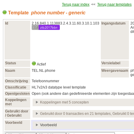
Terug naar index
<<
Terug naar templates
Template
phone number - generic
Id
2.16.840.1.113883.2.4.3.11.60.3.10.1.103
Ingangsdatum
2
ref
zib2017bbr-
An
di
Status
Versielabel
Actief
Naam
TEL.NL.phone
Weergavenaam
p
ge
Omschrijving
Telefoonnummer
Classificatie
HL7v2/v3 datatype level template
Open/gesloten
Open (ook andere dan gedefinieerde elementen zijn toegestaa
Koppelingen
Koppelingen met 5 concepten
met
Gebruikt door
Gebruikt door 0 transacties en 21 templates, Gebruikt 0 t
/ Gebruikt
Voorbeeld
Voorbeeld