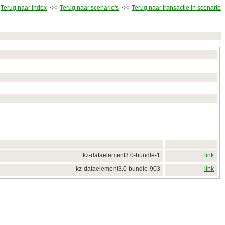
Terug naar index
<<
Terug naar scenario's
<<
Terug naar transactie in scenario
kz-dataelement3.0-bundle-1
link
kz-dataelement3.0-bundle-903
link