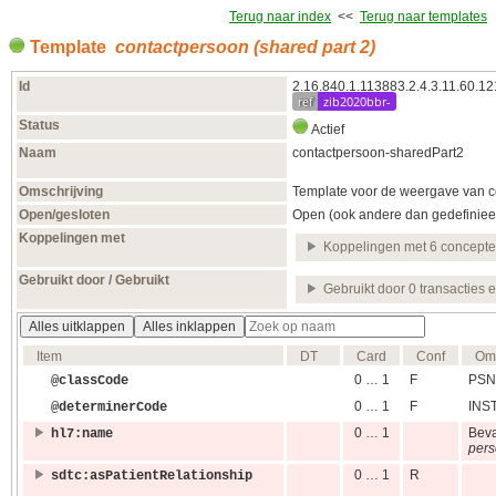
Terug naar index
<<
Terug naar templates
Template
contactpersoon (shared part 2)
Id
2.16.840.1.113883.2.4.3.11.60.12
ref
zib2020bbr-
Status
Actief
Naam
contactpersoon-sharedPart2
Omschrijving
Template voor de weergave van co
Open/gesloten
Open (ook andere dan gedefiniee
Koppelingen met
Koppelingen met 6 concept
Gebruikt door / Gebruikt
Gebruikt door 0 transacties 
Alles uitklappen
Alles inklappen
Item
DT
Card
Conf
Oms
0 … 1
F
PSN
@classCode
0 … 1
F
INS
@determinerCode
0 … 1
Bev
hl7:name
pers
0 … 1
R
sdtc:asPatientRelationship