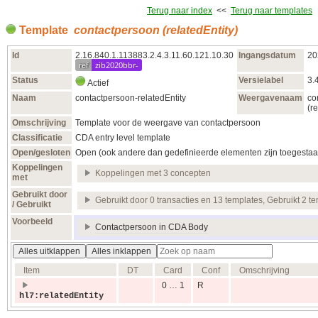
Terug naar index
<<
Terug naar templates
Template
contactpersoon (relatedEntity)
Id
2.16.840.1.113883.2.4.3.11.60.121.10.30
Ingangsdatum
20
ref
zib2020bbr-
Status
Versielabel
3.
Actief
Naam
contactpersoon-relatedEntity
Weergavenaam
co
(r
Omschrijving
Template voor de weergave van contactpersoon
Classificatie
CDA entry level template
Open/gesloten
Open (ook andere dan gedefinieerde elementen zijn toegestaa
Koppelingen
Koppelingen met 3 concepten
met
Gebruikt door
Gebruikt door 0 transacties en 13 templates, Gebruikt 2 t
/ Gebruikt
Voorbeeld
Contactpersoon in CDA Body
Alles uitklappen
Alles inklappen
Item
DT
Card
Conf
Omschrijving
0 … 1
R
hl7:relatedEntity