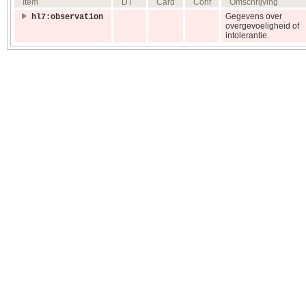
Item
DT
Card
Conf
Omschrijving
Gegevens over
hl7:observation
overgevoeligheid of
intolerantie.