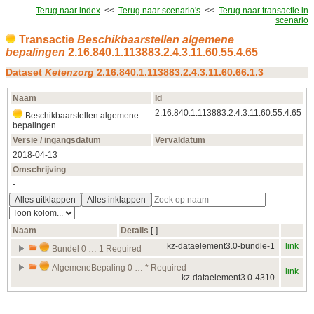
Terug naar index
<<
Terug naar scenario's
<<
Terug naar transactie in
scenario
Transactie
Beschikbaarstellen algemene
bepalingen
2.16.840.1.113883.2.4.3.11.60.55.4.65
Dataset
Ketenzorg
2.16.840.1.113883.2.4.3.11.60.66.1.3
Naam
Id
2.16.840.1.113883.2.4.3.11.60.55.4.65
Beschikbaarstellen algemene
bepalingen
Versie / ingangsdatum
Vervaldatum
2018‑04‑13
Omschrijving
-
Alles uitklappen
Alles inklappen
Naam
Details
[‑]
kz-dataelement3.0-bundle-1
link
Bundel 0 … 1 Required
AlgemeneBepaling 0 … * Required
link
kz-dataelement3.0-4310